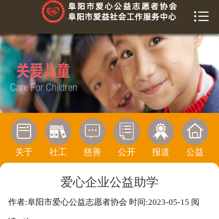


首页
关于我们
爱益社工
慈善榜
信息公开






活动报道
关于
社工
慈善
公开
报道
公益
公益传播
爱心企业公益助学
寻求帮助
作者:阜阳市爱心公益志愿者协会 时间:2023-05-15 阅