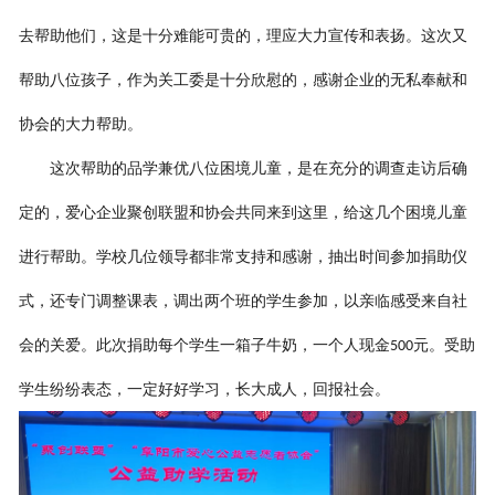
去帮助他们，这是十分难能可贵的，理应大力宣传和表扬。这次又
帮助八位孩子，作为关工委是十分欣慰的，感谢企业的无私奉献和
协会的大力帮助。
这次帮助的品学兼优
八位
困境
儿童
，是在充分的调查走访后确
定的，爱心企业
聚创联盟
和协会
共同来到这里，给这几个
困境
儿童
进行
帮
助。学校几位领导都
非常支持和感谢，抽出时间
参加
捐助仪
式
，还
专门调整课表，调出
两个班的学生
参加，以亲临感受来自社
会的关爱。此次捐助
每个学生一箱子牛奶，一个人
现金
元
。
受助
500
学生纷纷表态，一定好好学习，长大成人，回报社会。