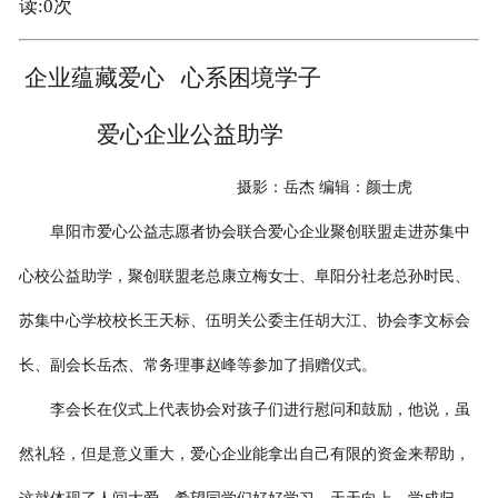
读:
0
次
企业蕴藏爱心
心系困境学子
爱心企业公益助学
摄影：岳杰 编辑：颜士虎
阜阳市爱心公益志愿者协会联合爱心企业聚创联盟走进苏集中
心校公益助学，
聚创联盟老总康立梅
女士、
阜阳分社老总孙时民
、
苏集中心
学校校长王天标
、
伍明关公委主任胡大江
、协会李文标会
长、副会长
岳杰
、常务理事
赵峰
等
参加了捐赠仪式。
李会长在仪式上代表协会对孩子们进行慰问和鼓励
，他说，虽
然礼轻，但是意义重大，爱心企业能拿出自己有限的资金来帮助，