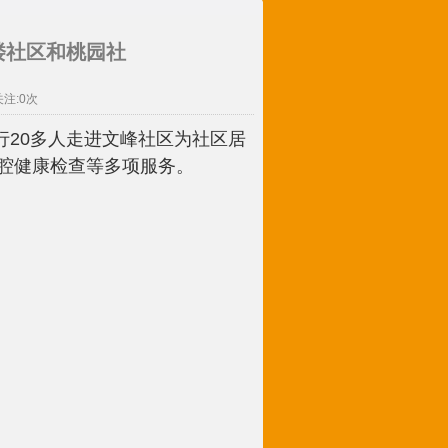
楼社区和桃园社
关注:
0
次
行
多人走进文峰社区为社区居
20
腔健康检查等多项服务。