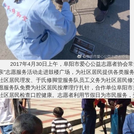
年
月
日上午，阜阳市爱心公益志愿者协会常
2017
4
30
亲
志愿服务活动走进鼓楼广场，为社区居民提供各类服
”
社区居民理发、于氏修脚堂服务队员工义务为社区居民修
愿服务队免费为社区居民按摩理疗扎针，合作单位阜阳市
社区居民检查口腔健康。志愿者利用节假日为市民服务，