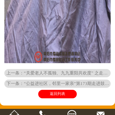
上一条：“关爱老人不孤独、九九重阳共欢度” 之走进颍泉区中市办敬老院
下一条：“公益进社区，邻里一家亲”第173期走进鼓楼广场
返回列表



