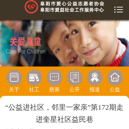


首页
关于我们
爱益社工
慈善榜
信息公开






活动报道
关于
社工
慈善
公开
报道
公益
公益传播
“公益进社区，邻里一家亲”第172期走
寻求帮助
进奎星社区益民巷